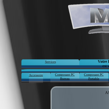
Votre 
Services
est 
Composant PC
Composant PC
Accessoire
Bureau
Portable
A