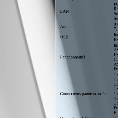
PC
Re
LAN
Su
Su
8 
Audio
7,
In
USB
Ex
In
AS
Hy
Fonctionnalités
Co
A
Pr
1 
1 
1 
1
Connecteurs panneau arrière
1 
4 
1 
Pr
En