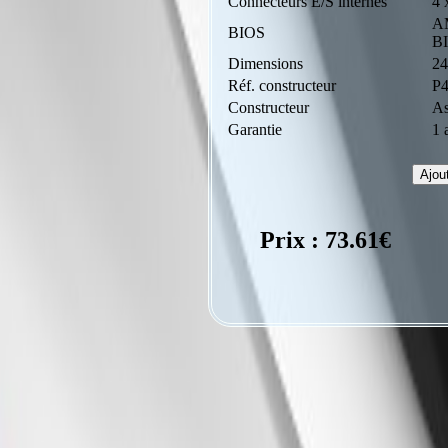
Connecteurs E/S internes
4 
A
BIOS
BI
Dimensions
24
Réf. constructeur
P
Constructeur
As
Garantie
1 
Prix : 73.61€