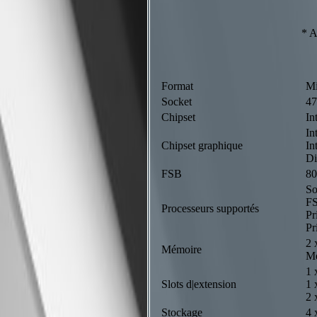
* 
Format
M
Socket
47
Chipset
In
In
Chipset graphique
In
Di
FSB
8
So
FS
Processeurs supportés
Pr
Pr
2 
Mémoire
Mé
1 
Slots d|extension
1 
2 
Stockage
4 