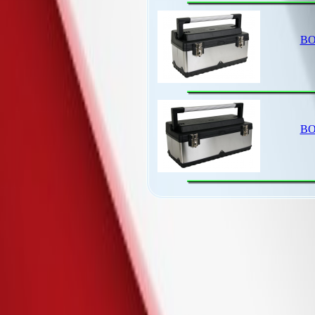
BO
BO