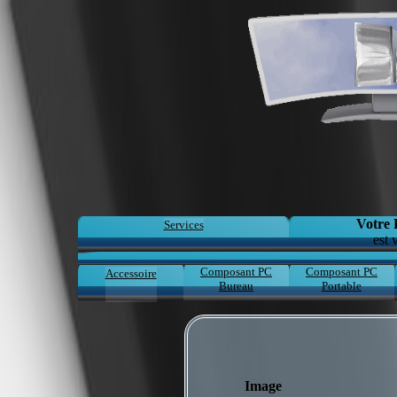
Votre 
Services
est 
Composant PC
Composant PC
Accessoire
Bureau
Portable
Image