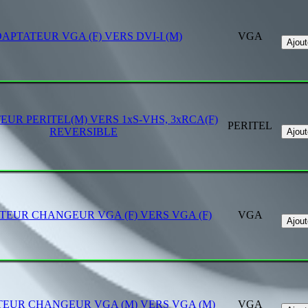
APTATEUR VGA (F) VERS DVI-I (M)
VGA
UR PERITEL(M) VERS 1xS-VHS, 3xRCA(F)
PERITEL
REVERSIBLE
TEUR CHANGEUR VGA (F) VERS VGA (F)
VGA
EUR CHANGEUR VGA (M) VERS VGA (M)
VGA