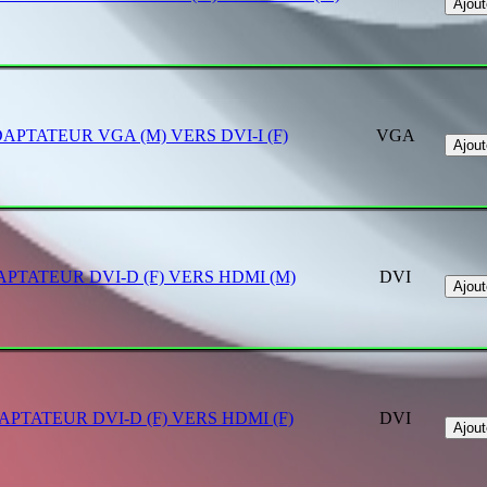
APTATEUR VGA (M) VERS DVI-I (F)
VGA
PTATEUR DVI-D (F) VERS HDMI (M)
DVI
PTATEUR DVI-D (F) VERS HDMI (F)
DVI