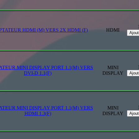
TATEUR HDMI (M) VERS 2X HDMI (F)
HDMI
TEUR MINI DISPLAY PORT 1.1(M) VERS
MINI
DVI-D 1.1(F)
DISPLAY
TEUR MINI DISPLAY PORT 1.1(M) VERS
MINI
HDMI 1.3(F)
DISPLAY