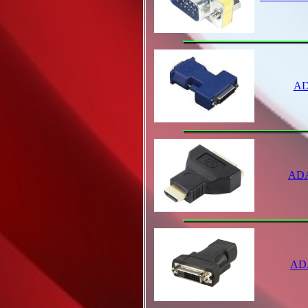
AD
ADA
ADA