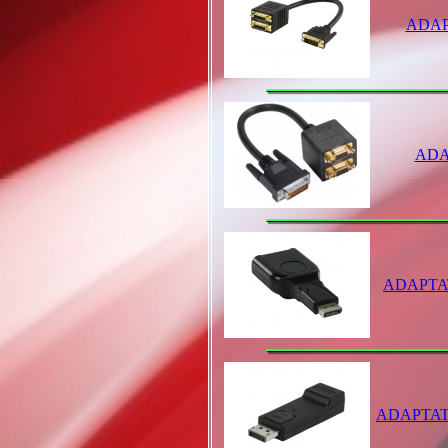
ADAP
ADA
ADAPTAT
ADAPTATE