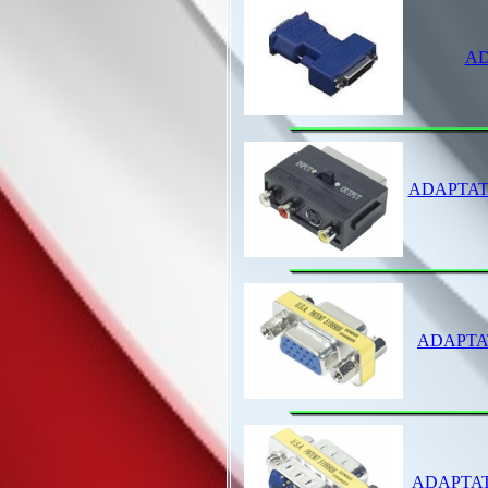
AD
ADAPTATE
ADAPTA
ADAPTAT