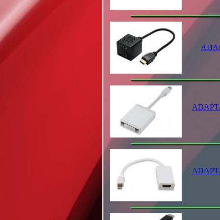
ADAP
ADAPTA
ADAPTA