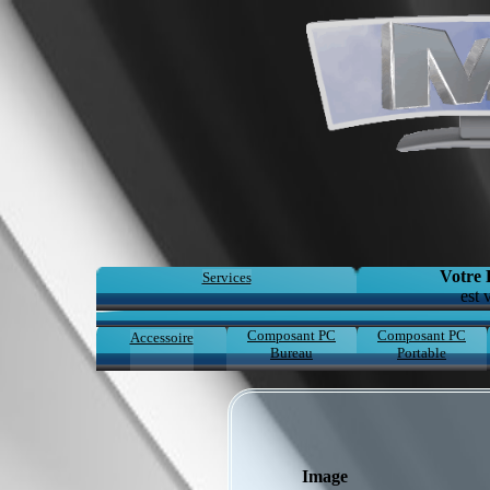
Votre 
Services
est 
Composant PC
Composant PC
Accessoire
Bureau
Portable
Image