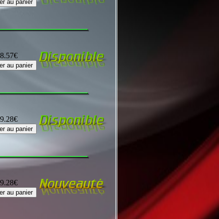
8.57€
9.28€
9.28€